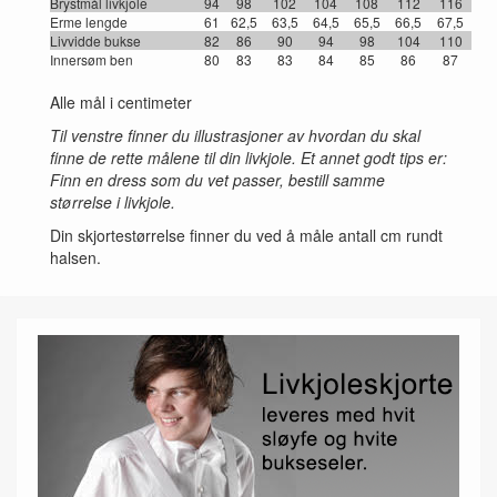
Brystmål livkjole
94
98
102
104
108
112
116
Erme lengde
61
62,5
63,5
64,5
65,5
66,5
67,5
Livvidde bukse
82
86
90
94
98
104
110
Innersøm ben
80
83
83
84
85
86
87
Alle mål i centimeter
Til venstre finner du illustrasjoner av hvordan du skal
finne de rette målene til din livkjole. Et annet godt tips er:
Finn en dress som du vet passer, bestill samme
størrelse i livkjole.
Din skjortestørrelse finner du ved å måle antall cm rundt
halsen.