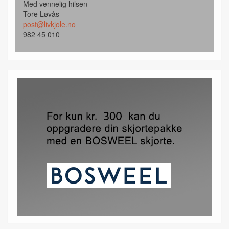
Med vennelig hilsen
Tore Løvås
post@livkjole.no
982 45 010