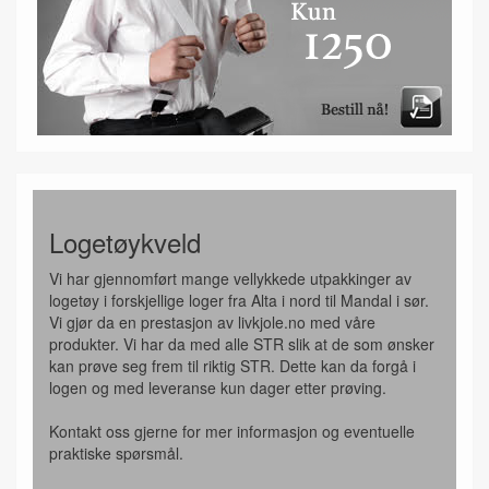
Logetøykveld
Vi har gjennomført mange vellykkede utpakkinger av
logetøy i forskjellige loger fra Alta i nord til Mandal i sør.
Vi gjør da en prestasjon av livkjole.no med våre
produkter. Vi har da med alle STR slik at de som ønsker
kan prøve seg frem til riktig STR. Dette kan da forgå i
logen og med leveranse kun dager etter prøving.
Kontakt oss gjerne for mer informasjon og eventuelle
praktiske spørsmål.