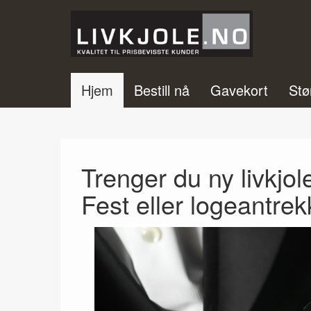
Hjem
Bestill nå
Gavekort
Stø
Trenger du ny livkjol
Fest eller logeantre