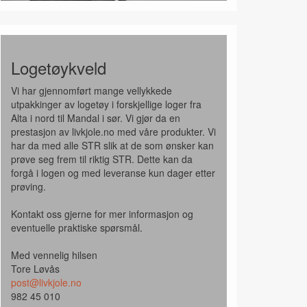
Logetøykveld
Vi har gjennomført mange vellykkede
utpakkinger av logetøy i forskjellige loger fra
Alta i nord til Mandal i sør. Vi gjør da en
prestasjon av livkjole.no med våre produkter. Vi
har da med alle STR slik at de som ønsker kan
prøve seg frem til riktig STR. Dette kan da
forgå i logen og med leveranse kun dager etter
prøving.
Kontakt oss gjerne for mer informasjon og
eventuelle praktiske spørsmål.
Med vennelig hilsen
Tore Løvås
post@livkjole.no
982 45 010