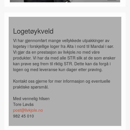
Logetøykveld
Vi har gjennomført mange vellykkede utpakkinger av
logetøy i forskjellige loger fra Alta i nord til Mandal i sør.
Vi gjør da en prestasjon av livkjole.no med våre
produkter. Vi har da med alle STR slik at de som ønsker
kan prøve seg frem til riktig STR. Dette kan da forgå i
logen og med leveranse kun dager etter prøving.
Kontakt oss gjerne for mer informasjon og eventuelle
praktiske spørsmål.
Med vennelig hilsen
Tore Løvås
post@livkjole.no
982 45 010