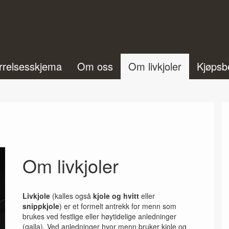
rrelsesskjema
Om oss
Om livkjoler
Kjøpsb
Om livkjoler
Livkjole
(kalles også
kjole og hvitt
eller
snippkjole
) er et formelt antrekk for menn som
brukes ved festlige eller høytidelige anledninger
(galla). Ved anledninger hvor menn bruker kjole og