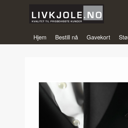
Hjem
Bestill nå
Gavekort
Stø