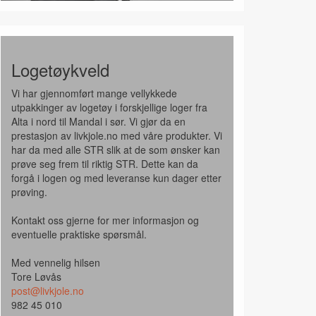
Logetøykveld
Vi har gjennomført mange vellykkede
utpakkinger av logetøy i forskjellige loger fra
Alta i nord til Mandal i sør. Vi gjør da en
prestasjon av livkjole.no med våre produkter. Vi
har da med alle STR slik at de som ønsker kan
prøve seg frem til riktig STR. Dette kan da
forgå i logen og med leveranse kun dager etter
prøving.
Kontakt oss gjerne for mer informasjon og
eventuelle praktiske spørsmål.
Med vennelig hilsen
Tore Løvås
post@livkjole.no
982 45 010