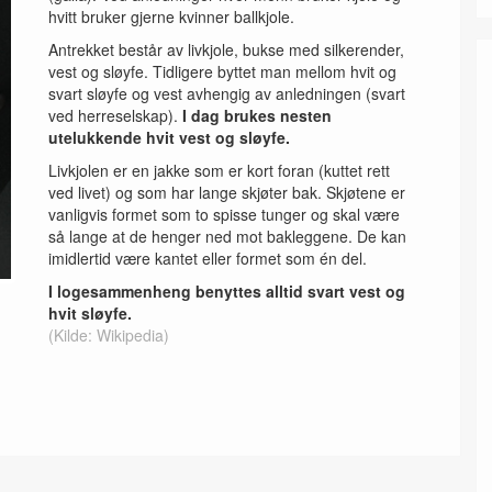
hvitt bruker gjerne kvinner ballkjole.
Antrekket består av livkjole, bukse med silkerender,
vest og sløyfe. Tidligere byttet man mellom hvit og
svart sløyfe og vest avhengig av anledningen (svart
ved herreselskap).
I dag brukes nesten
utelukkende hvit vest og sløyfe.
Livkjolen er en jakke som er kort foran (kuttet rett
ved livet) og som har lange skjøter bak. Skjøtene er
vanligvis formet som to spisse tunger og skal være
så lange at de henger ned mot bakleggene. De kan
imidlertid være kantet eller formet som én del.
I logesammenheng benyttes alltid svart vest og
hvit sløyfe.
(Kilde: Wikipedia)